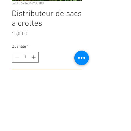
SKU : 6934346703308
Distributeur de sacs
a crottes
Prix
15,00 €
Quantité
*
Ajouter au panier
Exclusivité BHdP
Description
Distributeur de sacs a crottes avec son
mousqueton d'attache + 2 rouleaux de 17