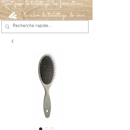
Tout pour le toilettage, les formations
le salon de toilettage, de soin
&