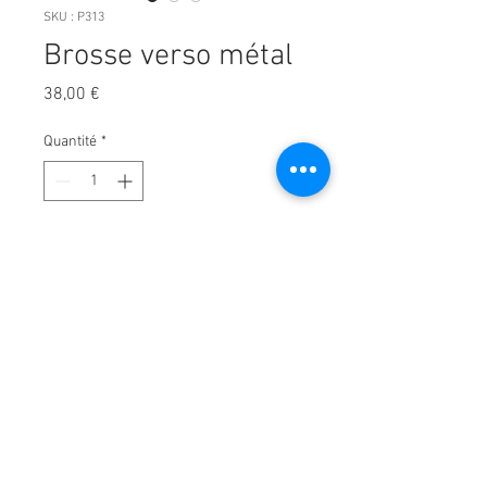
SKU : P313
Brosse verso métal
Prix
38,00 €
Quantité
*
Ajouter au panier
Brosse au verso métallisé avec
des picots flexibles de 20mm.
Très efficace pour brosser et lisser
le pelage .
Idéal pour tous les types de poils
et longueurs de fourrure.
23x6cm