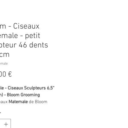
m - Ciseaux
male - petit
pteur 46 dents
5cm
emale
Prix
00 €
e - Ciseaux Sculpteurs 6,5"
m) - Bloom Grooming
eaux
Matemale
de Bloom
g sont conçus pour les
*
urs professionnels qui
hent polyvalence, précision et