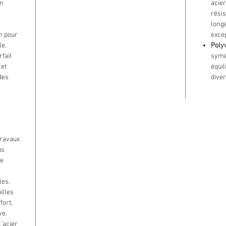
un
acier
résis
longé
n pour
excep
le.
Poly
rfait
symé
 et
équil
 des
diver
travaux
us
le
les.
illes
fort,
ve.
l’acier