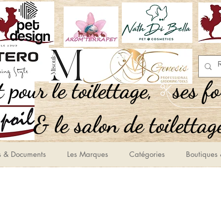
,Tout pour le toilettage
ses f
le salon de toilettage
s & Documents
Les Marques
Catégories
Boutiques 