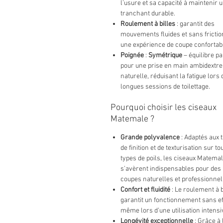
l’usure et sa capacité à maintenir 
tranchant durable.
Roulement à billes
: garantit des
mouvements fluides et sans frictio
une expérience de coupe confortab
Poignée
:
Symétrique
– équilibre pa
pour une prise en main ambidextre
naturelle, réduisant la fatigue lors
longues sessions de toilettage.
Pourquoi choisir les ciseaux
Matemale ?
Grande polyvalence
: Adaptés aux 
de finition et de texturisation sur to
types de poils, les ciseaux Matema
s’avèrent indispensables pour des
coupes naturelles et professionnel
Confort et fluidité
: Le roulement à b
garantit un fonctionnement sans ef
même lors d’une utilisation intensi
Longévité exceptionnelle
: Grâce à 