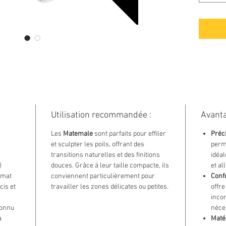
durabil
sculpta
d’une c
440C, c
perform
travaux 
tout en
excepti
symétri
Utilisation recommandée :
Avanta
Les
Matemale
sont parfaits pour effiler
Préci
et sculpter les poils, offrant des
perme
transitions naturelles et des finitions
idéal
)
douces. Grâce à leur taille compacte, ils
et al
rmat
conviennent particulièrement pour
Conf
cis et
travailler les zones délicates ou petites.
offre
incom
onnu
néce
à
Maté