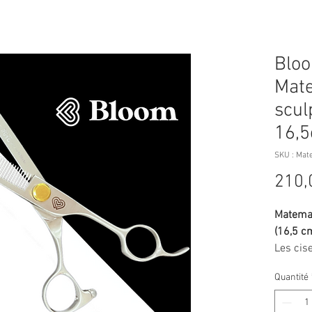
Bloo
Mate
scul
16,
SKU : Mat
210,
Matemal
(16,5 c
Les cis
Groomin
Quantité
toilette
recherc