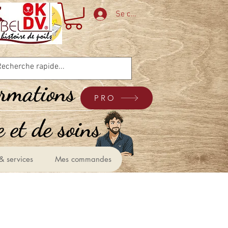
Se connecter
ormations
PRO
 et de soins &
& services
Mes commandes