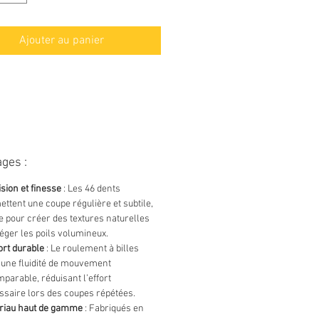
ité. Dotés de
46 dents
ntes
, d’un
roulement à billes
et
onception en acier inoxydable
Ajouter au panier
es ciseaux sculpteurs offrent des
ances optimales pour les
de texturisation et de finition,
 garantissant un confort
onnel grâce à leur poignée
que.
ges :
sion et finesse
: Les 46 dents
ttent une coupe régulière et subtile,
e pour créer des textures naturelles
léger les poils volumineux.
ort durable
: Le roulement à billes
 une fluidité de mouvement
parable, réduisant l’effort
ssaire lors des coupes répétées.
riau haut de gamme
: Fabriqués en