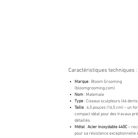
Caractéristiques techniques :
Marque
: Bloom Grooming
(bloomgrooming.com)
Nom
: Matemale
Type
: Ciseaux sculpteurs (46 dents
Taille
: 6,5 pouces (16,5 cm) – un fo
compact idéal pour des travaux pré
détaillés.
Métal
:
Acier inoxydable 440C
– rec
pour sa résistance exceptionnelle 