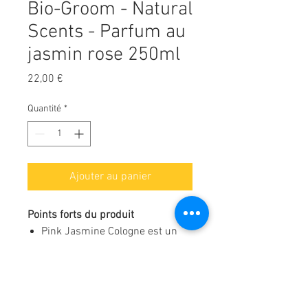
Bio-Groom - Natural
Scents - Parfum au
jasmin rose 250ml
Prix
22,00 €
Quantité
*
Ajouter au panier
Points forts du produit
Pink Jasmine Cologne est un
spray parfumé de luxe pour
chien
Fabriqué avec les meilleurs
Description :
parfums naturels