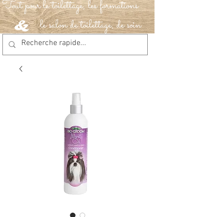
Tout pour le toilettage, les formations
le salon de toilettage, de soin
&