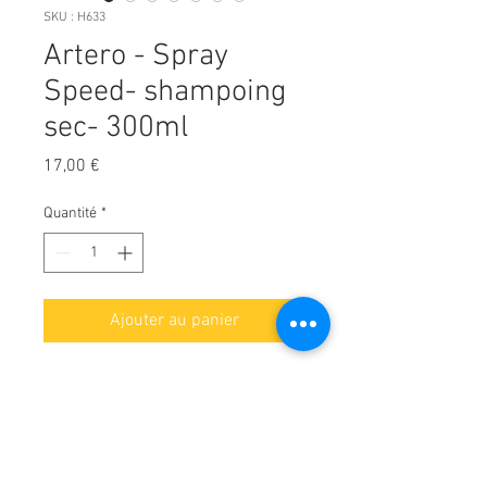
SKU : H633
Artero - Spray
Speed- shampoing
sec- 300ml
Prix
17,00 €
Quantité
*
Ajouter au panier
Shampooing sec fabuleux et
efficace pour chiens et chats en
spray sans eau ni rinçage. Le
shampooing Speed Artero
redonne au pelage sa propreté du