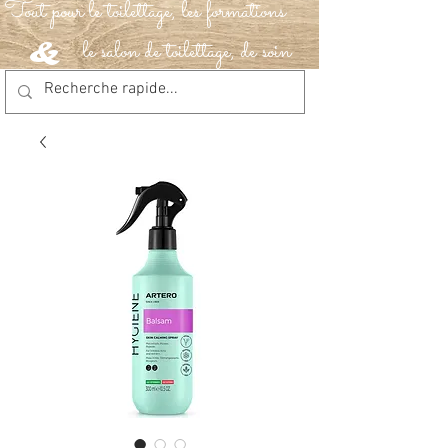
Tout pour le toilettage, les formations
le salon de toilettage, de soin
&