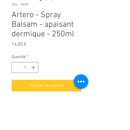
SKU : H699
Artero - Spray
Balsam - apaisant
dermique - 250ml
Prix
14,00 €
Quantité
*
Ajouter au panier
Artero Balsam apaisant dermique
pour chiens et chats.
Détails :