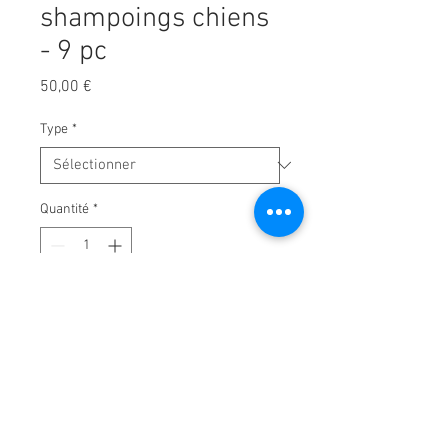
shampoings chiens
- 9 pc
Prix
50,00 €
Type
*
Quantité
*
Ajouter au panier
Contient:
HS622 SH Vitalizant 100ml
HS624 SH Hydratant 100ml
HS635 SH Basic 100ml