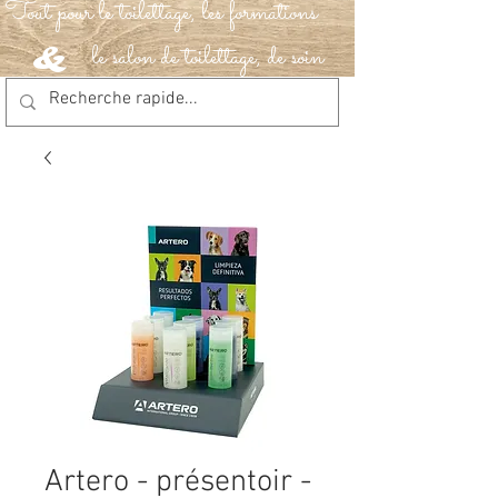
Tout pour le toilettage, les formations
le salon de toilettage, de soin
&
Artero - présentoir -