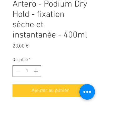
Artero - Podium Dry
Hold - fixation
sèche et
instantanée - 400ml
Prix
23,00 €
Quantité
*
Ajouter au panier
Laque pour chiens et chats à
fixation totale.
Résiste aux déplacements du
chien et quand il se secoue.