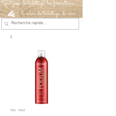
Tout pour le toilettage, les formations
le salon de toilettage, de soin
&
SKU : H662