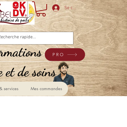
Se connecter
ormations
PRO
 et de soins &
& services
Mes commandes