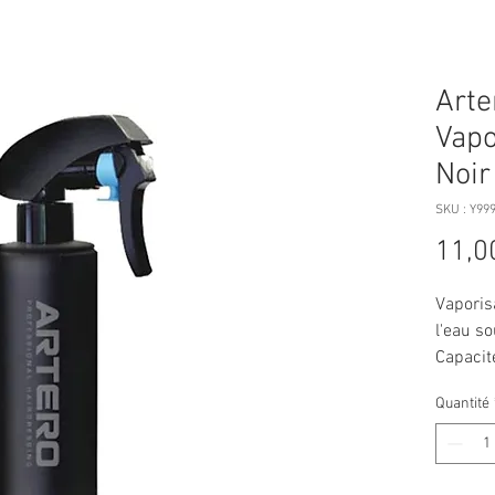
Arte
Vapo
Noir
SKU : Y99
11,0
Vaporis
l'eau s
Capacit
Quantité
Texture