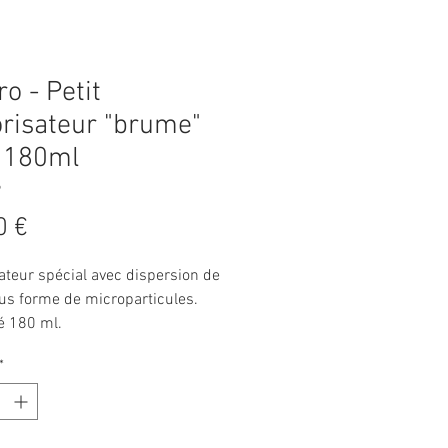
ro - Petit
risateur "brume"
 180ml
9
Prix
0 €
ateur spécial avec dispersion de
ous forme de microparticules.
é 180 ml.
*
 de plastique caoutchouteux.