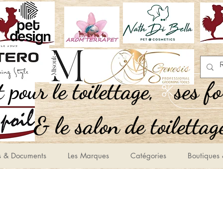
,Tout pour le toilettage
ses f
le salon de toilettage
s & Documents
Les Marques
Catégories
Boutiques 