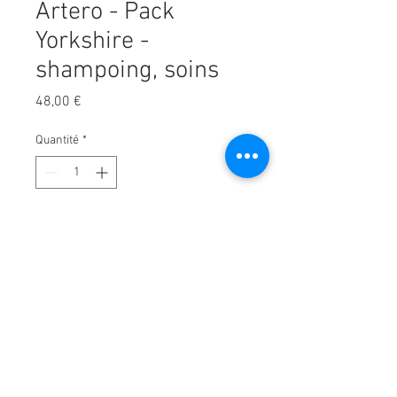
Artero - Pack
Yorkshire -
shampoing, soins
Prix
48,00 €
Quantité
*
Ajouter au panier
Le pack pour la race yorkshire ou
similaire contient des produits de
haute qualité pour le soin des
cheveux et de la peau de cette
race est idéal pour garder un
animal de compagnie parfait.