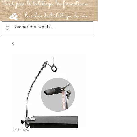
Tout pour le toilettage, les formations
le salon de toilettage, de soin
&
SKU : B267