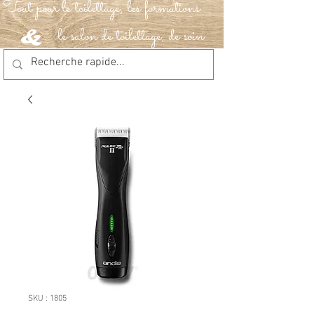
Tout pour le toilettage, les formations
le salon de toilettage, de soin
&
SKU : 1805