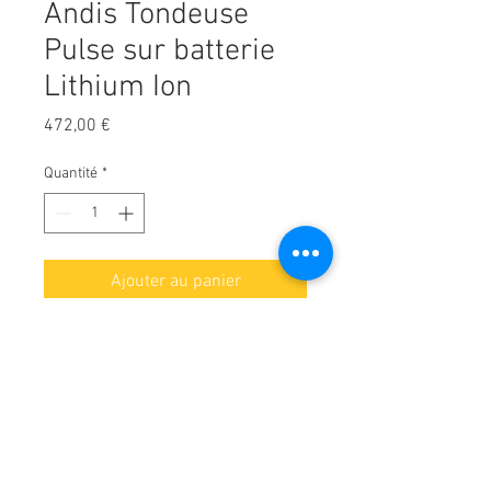
Andis Tondeuse
Pulse sur batterie
Lithium Ion
Prix
472,00 €
Quantité
*
Ajouter au panier
✔Machine à batterie Pulse ZR
Lithium Ion avec tête de 1,5 mm
avec batterie remplaçable
✔Cette machine peut être réglée
sur 2 positions.
Ce que vous recevez :
✔ Machine fine pour plus de