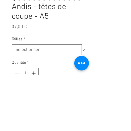
Andis - têtes de
coupe - A5
Prix
37,00 €
Tailles
*
Quantité
*
Ajouter au panier
Explication des têtes de rasage
Toutes les marques et modèles de
têtes de rasage « SnapOn » ou
"Clipper" ou "A5" sont entièrement