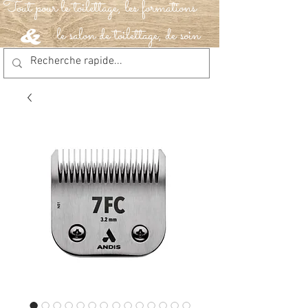
Tout pour le toilettage, les formations
le salon de toilettage, de soin
&