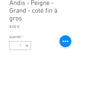
Andis - Peigne -
Grand - coté fin à
gros
Prix
8,00 €
Quantité
*
Ajouter au panier
Les produits Andis sont
d'excellente qualité.
Si vous recherchez un produit
joliment présenté, les produits
Andis sont le bon choix pour vous.