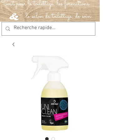
Tout pour le toilettage, les formations
le salon de toilettage, de soin
&