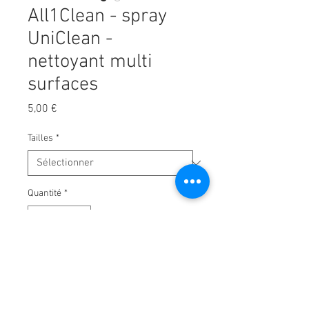
All1Clean - spray
UniClean -
nettoyant multi
surfaces
Prix
5,00 €
Tailles
*
Quantité
*
Ajouter au panier
Un spray prêt à l’emploi pour les